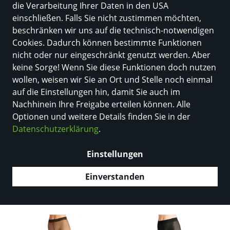
die Verarbeitung Ihrer Daten in den USA
einschließen. Falls Sie nicht zustimmen möchten,
beschränken wir uns auf die technisch-notwendigen
Cookies. Dadurch können bestimmte Funktionen
nicht oder nur eingeschränkt genutzt werden. Aber
keine Sorge! Wenn Sie diese Funktionen doch nutzen
wollen, weisen wir Sie an Ort und Stelle noch einmal
auf die Einstellungen hin, damit Sie auch im
Nachhinein Ihre Freigabe erteilen können. Alle
Optionen und weitere Details finden Sie in der
Datenschutzerklärung
.
NEU
NEU
FALKE
FALKE
Einstellungen
FALKE Pure Matt 20 DEN
FALKE Intrigue 30 DEN
Damen
Damen
Einverstanden
19,00 €
Farbe
chocolate
26,00 €