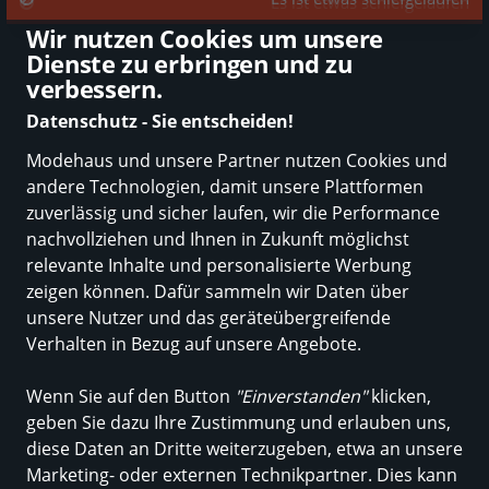
Die besten Modehändler online
Wir nutzen Cookies um unsere
Dienste zu erbringen und zu
verbessern.
Datenschutz - Sie entscheiden!
Modehaus und unsere Partner nutzen Cookies und
Neuheiten
Marken
Damen
Herren
Trend-Tipp
Kinder
Sale
andere Technologien, damit unsere Plattformen
zuverlässig und sicher laufen, wir die Performance
Einkaufen in Deutschland
Damen
Wäsche
Strumpfhosen
nachvollziehen und Ihnen in Zukunft möglichst
Strumpfhosen
relevante Inhalte und personalisierte Werbung
zeigen können. Dafür sammeln wir Daten über
unsere Nutzer und das geräteübergreifende
ALLE FILTER
Verhalten in Bezug auf unsere Angebote.
Wenn Sie auf den Button
"Einverstanden"
klicken,
Marken
Größe
Farbe
geben Sie dazu Ihre Zustimmung und erlauben uns,
diese Daten an Dritte weiterzugeben, etwa an unsere
Marketing- oder externen Technikpartner. Dies kann
367 Produkte