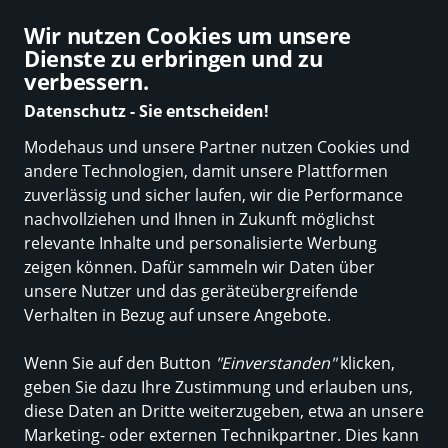
Die besten Modehändler online
Wir nutzen Cookies um unsere
Dienste zu erbringen und zu
verbessern.
Datenschutz - Sie entscheiden!
Modehaus und unsere Partner nutzen Cookies und
Neuheiten
Marken
Damen
Herren
Trend-Tipp
Kinder
Sale
andere Technologien, damit unsere Plattformen
zuverlässig und sicher laufen, wir die Performance
TRENDY KINDERMODE VON
nachvollziehen und Ihnen in Zukunft möglichst
relevante Inhalte und personalisierte Werbung
JETTE BY STACCATO
zeigen können. Dafür sammeln wir Daten über
unsere Nutzer und das geräteübergreifende
Verhalten in Bezug auf unsere Angebote.
Alle Produkte
Wenn Sie auf den Button
"Einverstanden"
klicken,
geben Sie dazu Ihre Zustimmung und erlauben uns,
diese Daten an Dritte weiterzugeben, etwa an unsere
ALLE FILTER
Marketing- oder externen Technikpartner. Dies kann