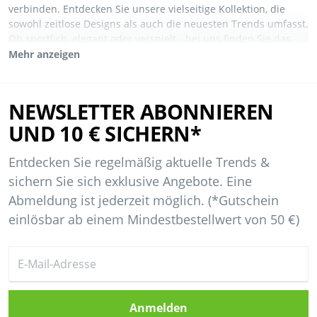
verbinden. Entdecken Sie unsere vielseitige Kollektion, die
sowohl zeitlose Designs als auch die neuesten Trends umfasst.
Ob sportlich, elegant oder verspielt - bei uns finden Sie das
passende Outfit für jedes Abenteuer Ihres Kindes. Dank
Mehr anzeigen
hochwertiger Materialien ist nicht nur eine lange Lebensdauer
gewährleistet, sondern auch ein angenehmes Tragegefühl.
Lassen Sie Ihr Kind die Welt in Mode erkunden, die begeistert!
NEWSLETTER ABONNIEREN
UND 10 € SICHERN*
Entdecken Sie regelmäßig aktuelle Trends &
sichern Sie sich exklusive Angebote. Eine
Abmeldung ist jederzeit möglich. (*Gutschein
einlösbar ab einem Mindestbestellwert von 50 €)
Anmelden