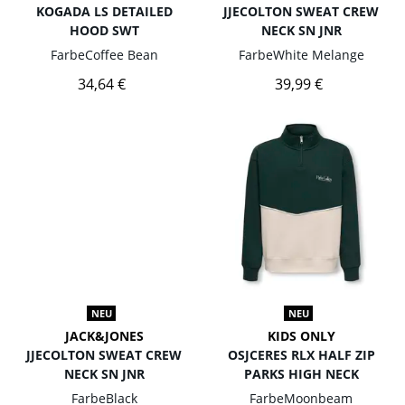
KOGADA LS DETAILED
JJECOLTON SWEAT CREW
HOOD SWT
NECK SN JNR
Farbe
Coffee Bean
Farbe
White Melange
34,64 €
39,99 €
NEU
NEU
JACK&JONES
KIDS ONLY
JJECOLTON SWEAT CREW
OSJCERES RLX HALF ZIP
NECK SN JNR
PARKS HIGH NECK
Farbe
Black
Farbe
Moonbeam