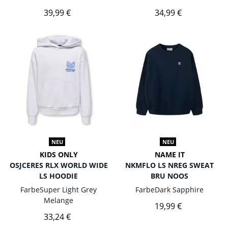
39,99 €
34,99 €
NEU
NEU
KIDS ONLY
NAME IT
OSJCERES RLX WORLD WIDE
NKMFLO LS NREG SWEAT
LS HOODIE
BRU NOOS
Farbe
Super Light Grey
Farbe
Dark Sapphire
Melange
19,99 €
33,24 €