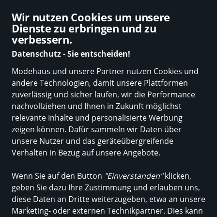
Die besten Modehändler online
Wir nutzen Cookies um unsere
Dienste zu erbringen und zu
verbessern.
Datenschutz - Sie entscheiden!
Modehaus und unsere Partner nutzen Cookies und
Neuheiten
Marken
Damen
Herren
Trend-Tipp
Kinder
Sale
andere Technologien, damit unsere Plattformen
zuverlässig und sicher laufen, wir die Performance
Einkaufen in Deutschland
Kinder
Kinder (134 bis
nachvollziehen und Ihnen in Zukunft möglichst
176)
Sweatshirts
Sweatshirt
relevante Inhalte und personalisierte Werbung
Sweatshirt
zeigen können. Dafür sammeln wir Daten über
unsere Nutzer und das geräteübergreifende
Verhalten in Bezug auf unsere Angebote.
ALLE FILTER
Wenn Sie auf den Button
"Einverstanden"
klicken,
geben Sie dazu Ihre Zustimmung und erlauben uns,
Marken
Größe
Farbe
diese Daten an Dritte weiterzugeben, etwa an unsere
Marketing- oder externen Technikpartner. Dies kann