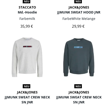
NEU
NEU
STACCATO
JACK&JONES
Md.-Hoodie
JJMUNK SWEAT HOOD JNR
Farbe
milk
Farbe
White Melange
35,99 €
29,99 €
NEU
NEU
JACK&JONES
JACK&JONES
JJMUNK SWEAT CREW NECK
JJMUNK SWEAT CREW NECK
SN JNR
SN JNR