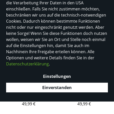
die Verarbeitung Ihrer Daten in den USA
403 Produkte
einschließen. Falls Sie nicht zustimmen möchten,
beschränken wir uns auf die technisch-notwendigen
Cookies. Dadurch können bestimmte Funktionen
nicht oder nur eingeschränkt genutzt werden. Aber
keine Sorge! Wenn Sie diese Funktionen doch nutzen
wollen, weisen wir Sie an Ort und Stelle noch einmal
auf die Einstellungen hin, damit Sie auch im
Nachhinein Ihre Freigabe erteilen können. Alle
Optionen und weitere Details finden Sie in der
Datenschutzerklärung
.
NEU
NEU
Einstellungen
JACK&JONES
JACK&JONES
JCOLEGACY SWEAT SCUBA
JCOLEGACY SWEAT SCUBA
Einverstanden
ZIP HOOD NOOS JNR
ZIP HOOD NOOS JNR
Farbe
Light Grey Melange
Farbe
Black
49,99 €
49,99 €