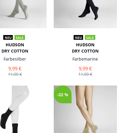
NEU
SALE
NEU
SALE
HUDSON
HUDSON
DRY COTTON
DRY COTTON
Farbe
silber
Farbe
marine
9,99 €
9,99 €
11,00 €
11,00 €
-22 %