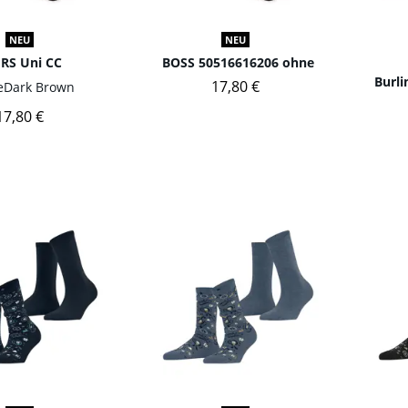
NEU
NEU
 RS Uni CC
BOSS 50516616206 ohne
Burl
17,80 €
e
Dark Brown
17,80 €