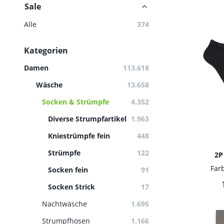
Sale
Alle
374
Kategorien
Damen
113.618
Wäsche
13.658
Socken & Strümpfe
4.352
Diverse Strumpfartikel
1.963
Kniestrümpfe fein
448
Strümpfe
122
2P
Far
Socken fein
91
Socken Strick
17
Nachtwäsche
1.695
Strumpfhosen
1.166