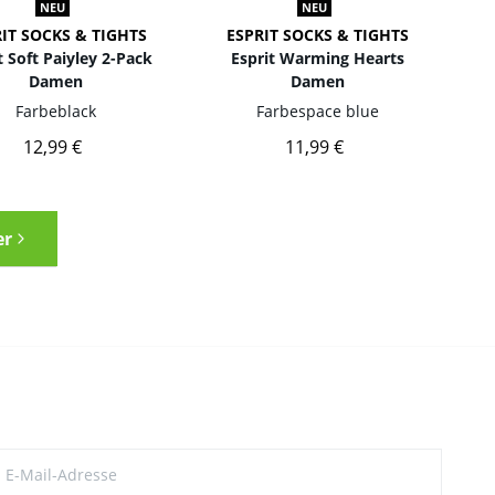
NEU
NEU
IT SOCKS & TIGHTS
ESPRIT SOCKS & TIGHTS
t Soft Paiyley 2-Pack
Esprit Warming Hearts
Damen
Damen
Farbe
black
Farbe
space blue
12,99 €
11,99 €
er