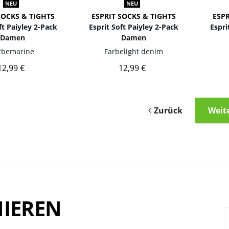
NEU
NEU
SOCKS & TIGHTS
ESPRIT SOCKS & TIGHTS
ESPR
ft Paiyley 2-Pack
Esprit Soft Paiyley 2-Pack
Espri
Damen
Damen
rbe
marine
Farbe
light denim
12,99 €
12,99 €
Zurück
Weit
IEREN