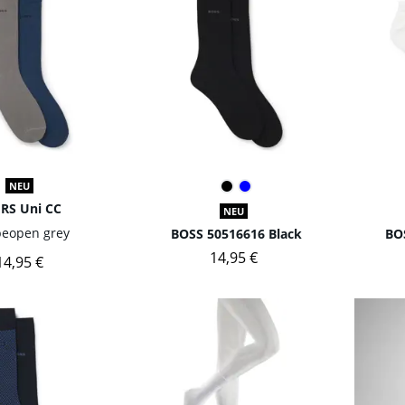
NEU
 RS Uni CC
NEU
be
open grey
BOSS 50516616 Black
BO
14,95 €
14,95 €