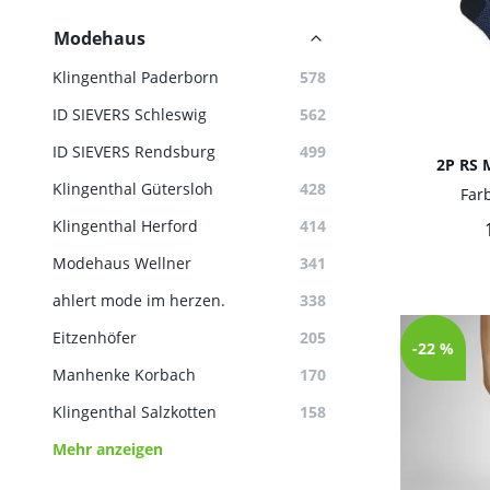
Modehaus
Klingenthal Paderborn
578
ID SIEVERS Schleswig
562
ID SIEVERS Rendsburg
499
2P RS 
Klingenthal Gütersloh
428
Far
Klingenthal Herford
414
Modehaus Wellner
341
ahlert mode im herzen.
338
Eitzenhöfer
205
-22 %
Manhenke Korbach
170
Klingenthal Salzkotten
158
Mehr anzeigen