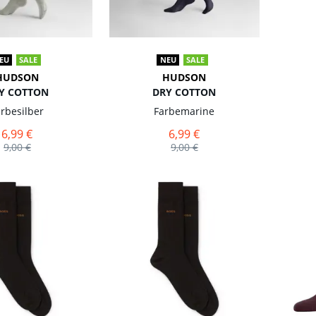
EU
SALE
NEU
SALE
HUDSON
HUDSON
Y COTTON
DRY COTTON
arbe
silber
Farbe
marine
6,99 €
6,99 €
9,00 €
9,00 €