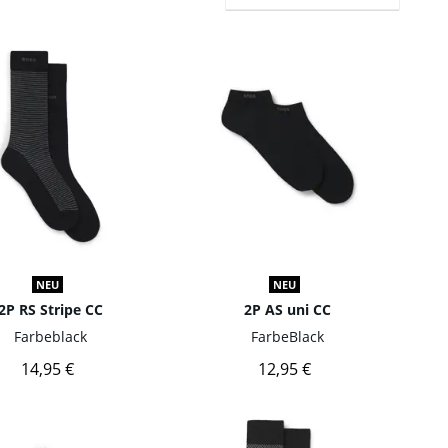
NEU
NEU
2P RS Stripe CC
2P AS uni CC
Farbe
black
Farbe
Black
14,95 €
12,95 €