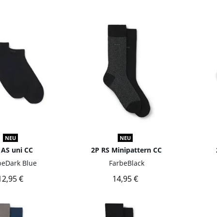
NEU
NEU
 AS uni CC
2P RS Minipattern CC
be
Dark Blue
Farbe
Black
12,95 €
14,95 €