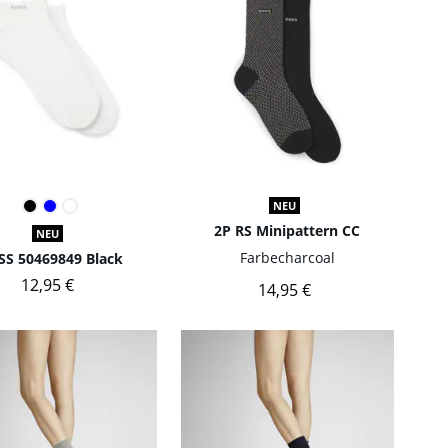
NEU
2P RS Minipattern CC
NEU
Farbe
charcoal
SS 50469849 Black
12,95 €
14,95 €