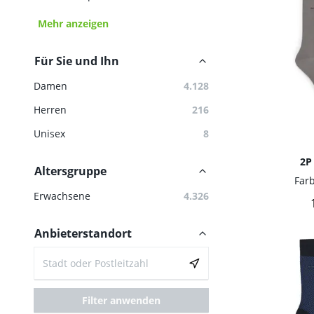
Mehr anzeigen
Für Sie und Ihn
Damen
4.128
Herren
216
Unisex
8
2P
Altersgruppe
Far
Erwachsene
4.326
Anbieterstandort
Filter anwenden