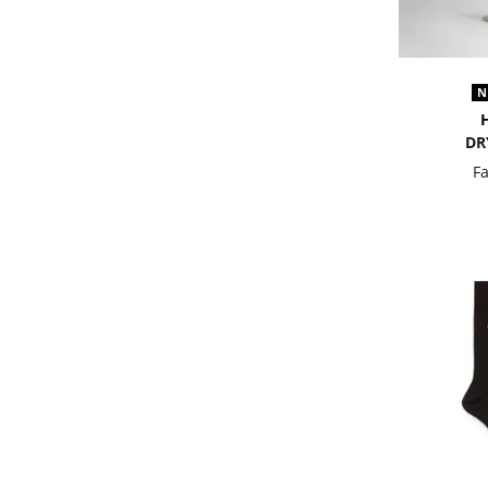
N
DR
F