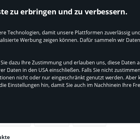
Bewertung auf Idealo
Die besten Modehändler online
te zu erbringen und zu verbessern.
 Technologien, damit unsere Plattformen zuverlässig und 
nd-Tipp
Kinder
Sale
Events
Stores
Jobs
onalisierte Werbung zeigen können. Dafür sammeln wir Date
 Sie dazu Ihre Zustimmung und erlauben uns, diese Daten a
er Daten in den USA einschließen. Falls Sie nicht zustimme
trümpfe
onen nicht oder nur eingeschränkt genutzt werden. Aber k
fe
 die Einstellungen hin, damit Sie auch im Nachhinein Ihre F
arken
Größe
Farbe
ukte