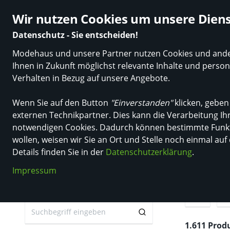
Über 50.000 zufriedene Kundinnen & Kunden
Ø 4.7 Sterne 
Wir nutzen Cookies um unsere Diens
Datenschutz - Sie entscheiden!
Modehaus und unsere Partner nutzen Cookies und andere
Neuheiten
Marken
Damen
Herren
Tre
Ihnen in Zukunft möglichst relevante Inhalte und pers
Verhalten in Bezug auf unsere Angebote.
Wenn Sie auf den Button
"Einverstanden"
klicken, geben
externen Technikpartner. Dies kann die Verarbeitung Ihr
Einkaufen in Deutschland
Damen
Wäsche
Socken & S
notwendigen Cookies. Dadurch können bestimmte Funkti
Socken & Strümp
wollen, weisen wir Sie an Ort und Stelle noch einmal auf
Details finden Sie in der
Datenschutzerklärung
.
Impressum
Suchbegriff
M
1.611 Prod