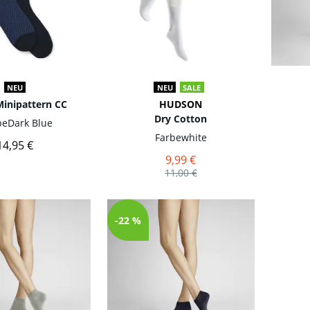
NEU
NEU
SALE
Minipattern CC
HUDSON
Dry Cotton
be
Dark Blue
Farbe
white
14,95 €
9,99 €
11,00 €
-22 %