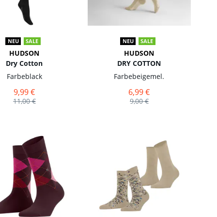
NEU
SALE
NEU
SALE
HUDSON
HUDSON
Dry Cotton
DRY COTTON
Farbe
black
Farbe
beigemel.
9,99 €
6,99 €
11,00 €
9,00 €