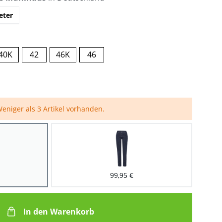
eter
40K
42
46K
46
eniger als 3 Artikel vorhanden.
99,95 €
In den Warenkorb