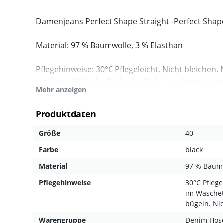
Damenjeans Perfect Shape Straight -Perfect Sha
Material: 97 % Baumwolle, 3 % Elasthan
Pflegehinweise: 30°C Pflegeleicht. Nicht bleichen
trocknen. Nicht heiß bügeln. Nicht trockenreinige
Mehr anzeigen
Warengruppe: Denim Hosen
Produktdaten
Größe
40
Farbe
black
Material
97 % Baumw
Pflegehinweise
30°C Pflege
im Wäschet
bügeln. Ni
Warengruppe
Denim Hos