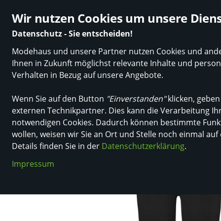
Über 50.000 zufriedene Kundinnen & Kunden
Ø 4.7 Sterne 
Wir nutzen Cookies um unsere Diens
Datenschutz - Sie entscheiden!
Modehaus und unsere Partner nutzen Cookies und andere
Neuheiten
Marken
Damen
Herren
Tre
Ihnen in Zukunft möglichst relevante Inhalte und pers
Verhalten in Bezug auf unsere Angebote.
Wenn Sie auf den Button
"Einverstanden"
klicken, geben
Einkaufen in Deutschland
Damen
Bekleidung
Hosen
externen Technikpartner. Dies kann die Verarbeitung Ihr
notwendigen Cookies. Dadurch können bestimmte Funkti
wollen, weisen wir Sie an Ort und Stelle noch einmal auf
Details finden Sie in der
Datenschutzerklärung
.
Impressum