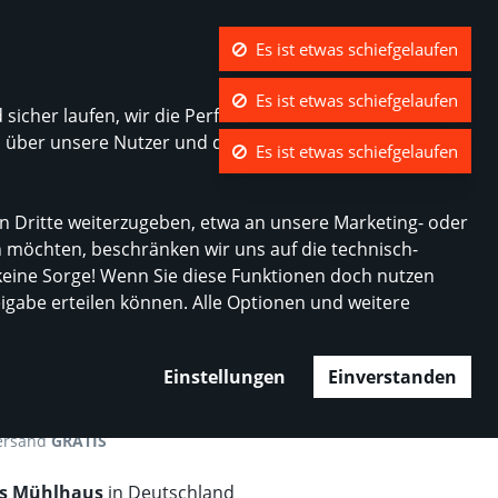
Es ist etwas schiefgelaufen
Es ist etwas schiefgelaufen
Es ist etwas schiefgelaufen
Was ist Modehaus.de?
Kontrast
Mein Konto
Wunschliste
Warenkorb
sicher laufen, wir die Performance nachvollziehen und
n über unsere Nutzer und das geräteübergreifende
n Dritte weiterzugeben, etwa an unsere Marketing- oder
n möchten, beschränken wir uns auf die technisch-
eine Sorge! Wenn Sie diese Funktionen doch nutzen
reigabe erteilen können. Alle Optionen und weitere
pe Straight
Einstellungen
Einverstanden
Versand
GRATIS
s Mühlhaus
in Deutschland