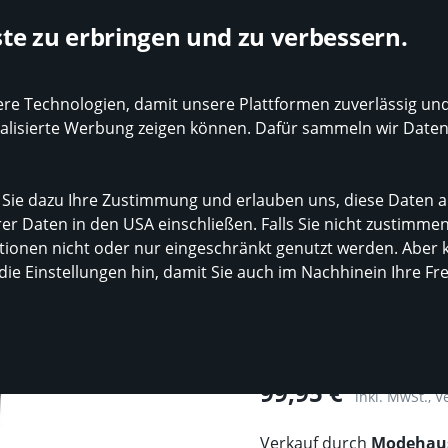
Bewertung auf Idealo
Die besten Modehändler online
te zu erbringen und zu verbessern.
 Technologien, damit unsere Plattformen zuverlässig und 
nd-Tipp
Kinder
Sale
Events
Stores
Jobs
onalisierte Werbung zeigen können. Dafür sammeln wir Date
 Sie dazu Ihre Zustimmung und erlauben uns, diese Daten a
Jeans
Perfect Shape Straight
er Daten in den USA einschließen. Falls Sie nicht zustimme
onen nicht oder nur eingeschränkt genutzt werden. Aber k
 die Einstellungen hin, damit Sie auch im Nachhinein Ihre F
Perfect Sha
Preis
99,95 €
inkl. MwSt., 
Verkauf durch
Modehau