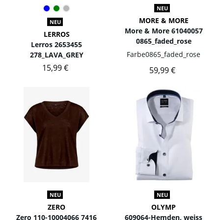
NEU
MORE & MORE
NEU
More & More 61040057
LERROS
0865_faded_rose
Lerros 2653455
Farbe
0865_faded_rose
278_LAVA_GREY
15,99 €
59,99 €
NEU
NEU
ZERO
OLYMP
Zero 110-10004066 7416
609064-Hemden, weiss