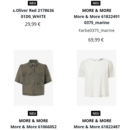
NEU
NEU
s.Oliver Red 2178636
MORE & MORE
01D0_WHITE
More & More 61822491
0375_marine
29,99 €
Farbe
0375_marine
69,99 €
NEU
NEU
MORE & MORE
MORE & MORE
More & More 61066052
More & More 61822487