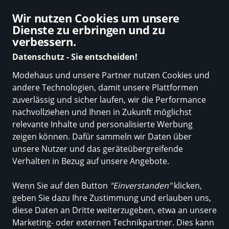
Ø 4.7 Sterne Bewertung auf Idealo
Wir nutzen Cookies um unsere
Dienste zu erbringen und zu
verbessern.
Datenschutz - Sie entscheiden!
Modehaus und unsere Partner nutzen Cookies und
Neuheiten
Marken
Damen
Herren
Trend-Tipp
Kinder
Sale
andere Technologien, damit unsere Plattformen
zuverlässig und sicher laufen, wir die Performance
Modehaus
nachvollziehen und Ihnen in Zukunft möglichst
Mode Schulze Sankt
relevante Inhalte und personalisierte Werbung
Augustin
zeigen können. Dafür sammeln wir Daten über
unsere Nutzer und das geräteübergreifende
in Sankt Augustin
Verhalten in Bezug auf unsere Angebote.
Wenn Sie auf den Button
"Einverstanden"
klicken,
Entdecken
Produkte
geben Sie dazu Ihre Zustimmung und erlauben uns,
diese Daten an Dritte weiterzugeben, etwa an unsere
Marketing- oder externen Technikpartner. Dies kann