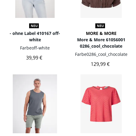
NEU
NEU
- ohne Label 410167 off-
MORE & MORE
white
More & More 61056001
0286_cool_chocolate
Farbe
off-white
Farbe
0286_cool_chocolate
39,99 €
129,99 €