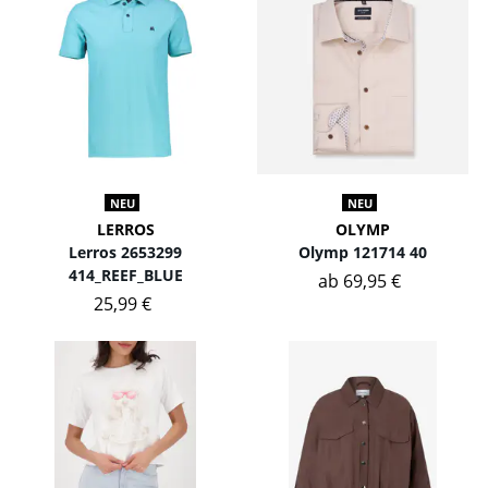
NEU
NEU
LERROS
OLYMP
Lerros 2653299
Olymp 121714 40
414_REEF_BLUE
ab 69,95 €
25,99 €