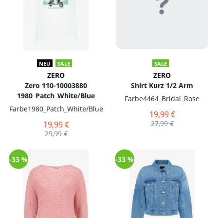
NEU
SALE
SALE
ZERO
ZERO
Zero 110-10003880
Shirt Kurz 1/2 Arm
1980_Patch_White/Blue
Farbe
4464_Bridal_Rose
Farbe
1980_Patch_White/Blue
19,99 €
27,99 €
19,99 €
29,99 €
-33 %
-33 %