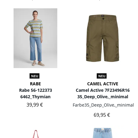
NEU
NEU
RABE
CAMEL ACTIVE
Rabe 56-122373
Camel Active 7F23496R16
6462_Thymian
35_Deep_Olive,_minimal
39,99 €
Farbe
35_Deep_Olive,_minimal
69,95 €