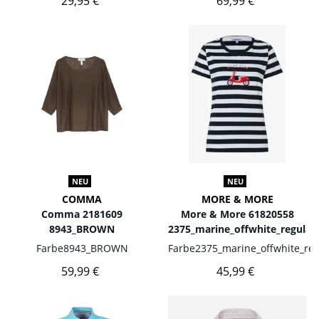
29,95 €
69,99 €
NEU
NEU
COMMA
MORE & MORE
Comma 2181609
More & More 61820558
8943_BROWN
2375_marine_offwhite_regular_
Farbe
8943_BROWN
Farbe
2375_marine_offwhite_reg
59,99 €
45,99 €