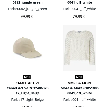
0682_jungle_green
0041_off_white
Farbe
0682_jungle_green
Farbe
0041_off_white
99,99 €
79,99 €
NEU
NEU
CAMEL ACTIVE
MORE & MORE
Camel Active 7C32406320
More & More 61051005
17_Light_Beige
0041_off_white
Farbe
17_Light_Beige
Farbe
0041_off_white