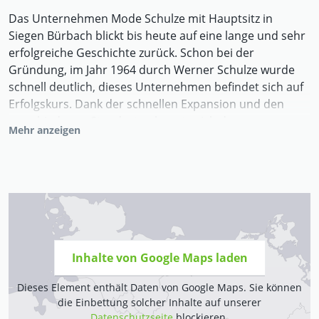
Das Unternehmen Mode Schulze mit Hauptsitz in
Siegen Bürbach blickt bis heute auf eine lange und sehr
erfolgreiche Geschichte zurück. Schon bei der
Gründung, im Jahr 1964 durch Werner Schulze wurde
schnell deutlich, dieses Unternehmen befindet sich auf
Erfolgskurs. Dank der schnellen Expansion und den
verschiedenen Standorten konnte sich das
Mehr anzeigen
Unternehmen insbesondere im Raum des Siegerlands
schnell etablieren. Und wurde seit Beginn an überaus
erfolgreich von den Kunden angenommen. Dies liegt
nicht zuletzt auch vor allem daran, dass Mode Schulze
schon von Anfang an, stets den Kunden in den
Mittelpunkt seines Denkens und Handelns stellt. Somit
arbeiten die Mitarbeiter bis heute sehr erfolgreich nach
Inhalte von Google Maps laden
der Maxime von Unternehmensgründer Werner
Schulze: „Kümmere dich nicht darum, ob es das Beste
Dieses Element enthält Daten von Google Maps. Sie können
für das Unternehmen ist, sondern sorge dich darum,
die Einbettung solcher Inhalte auf unserer
dass es das Beste für den Kunden ist!“
Datenschutzseite
blockieren.